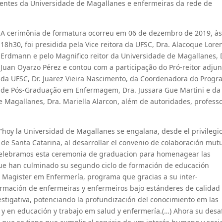
ocentes da Universidade de Magallanes e enfermeiras da rede de
A cerimônia de formatura ocorreu em 06 de dezembro de 2019, à
18h30, foi presidida pela Vice reitora da UFSC, Dra. Alacoque Lore
Erdmann e pelo Magnifico reitor da Universidade de Magallanes, 
Juan Oyarzo Pérez e contou com a participação do Pró-reitor adjun
da UFSC, Dr. Juarez Vieira Nascimento, da Coordenadora do Prog
de Pós-Graduação em Enfermagem, Dra. Jussara Gue Martini e da
 Magallanes, Dra. Mariella Alarcon, além de autoridades, profess
“hoy la Universidad de Magallanes se engalana, desde el privilegi
de Santa Catarina, al desarrollar el convenio de colaboración mut
Celebramos esta ceremonia de graduacion para homenagear las
que han culminado su segundo ciclo de formación de educación
de Magister em Enfermería, programa que gracias a su inter-
 formación de enfermeiras y enfermeiros bajo estánderes de calidad
estigativa, potenciando la profundización del conocimiento em las
y en educación y trabajo em salud y enfermería.(…) Ahora su desa