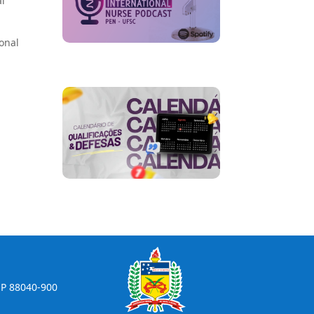
al
onal
CEP 88040-900