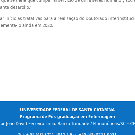
 que se tiene que cumplir al servicio de um interés humano y soci
ante desarollo.”
início as tratativas para a realização do Doutorado Interinstituci
plementá-lo ainda em 2020.
UNIVERSIDADE FEDERAL DE SANTA CATARINA
Programa de Pós-graduação em Enfermagem
r João David Ferreira Lima. Bairro Trindade / Florianópolis/SC – 
Tel: + 55 (48) 3721-4910 | Fax: +55 (48) 3721-9921