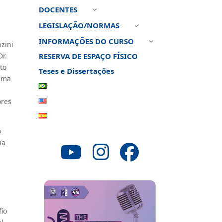
DOCENTES
3
LEGISLAÇÃO/NORMAS
3
s
INFORMAÇÕES DO CURSO
3
nzini
Dr.
RESERVA DE ESPAÇO FÍSICO
to
Teses e Dissertações
rama
ores
o
ua
fio