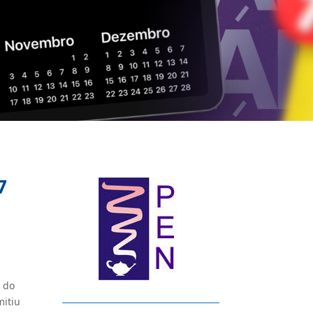
7
o do
mitiu