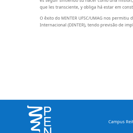
es seguir sintiendo su hacer como una misión,
que les transciente, y obliga há estar em const
O êxito do MINTER UFSC/UMAG nos permitiu dar 
Internacional (DINTER), tendo previsão de im
Campus Reito