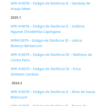
NFR 410078 – Estágio de Docência II
–
Sandiely de
Araujo Mees
2025.1
NFR 410078 – Estágio de Docência II
– Isoldina
Ngueve Chindemba Capingana
NFR410079
–
Estágio de Docência III – Letícia
Bisterço Bertonccini
NFR 410079
–
Estágio de Docência III – Matheus da
Cunha Paris
NFR 410079
–
Estágio de Docência III – Erica
Zambam Cardoso
2024.2
NFR 410078 – Estágio de Docência II – Aline de Souza
Bitencourt
NFR 410078 – Estágio de Docência II – Bruno de