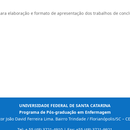
para elaboração e formato de apresentação dos trabalhos de conc
UNIVERSIDADE FEDERAL DE SANTA CATARINA
Programa de Pós-graduação em Enfermagem
r João David Ferreira Lima. Bairro Trindade / Florianópolis/SC – 
Tel: + 55 (48) 3721-4910 | Fax: +55 (48) 3721-9921