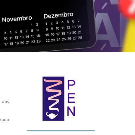
o dos
orado