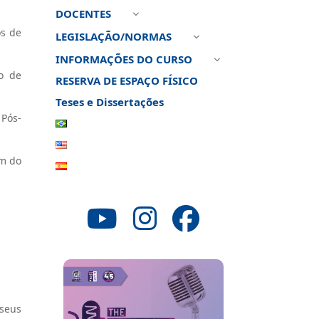
DOCENTES
3
os de
LEGISLAÇÃO/NORMAS
3
INFORMAÇÕES DO CURSO
3
ão de
RESERVA DE ESPAÇO FÍSICO
Teses e Dissertações
Pós-
m do
seus