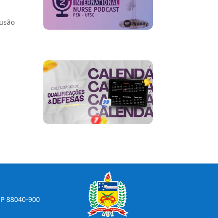
lusão
CEP 88040-900