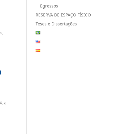
Egressos
RESERVA DE ESPAÇO FÍSICO
Teses e Dissertações
s,
s
a
4, a
e