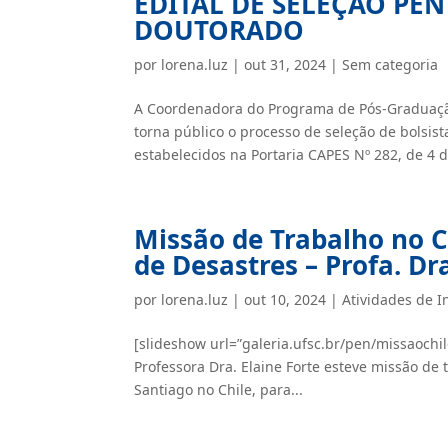
EDITAL DE SELEÇÃO PEN 
DOUTORADO
por
lorena.luz
|
out 31, 2024
|
Sem categoria
A Coordenadora do Programa de Pós-Graduaçã
torna público o processo de seleção de bolsis
estabelecidos na Portaria CAPES Nº 282, de 4 d
Missão de Trabalho no C
de Desastres – Profa. Dra
por
lorena.luz
|
out 10, 2024
|
Atividades de I
[slideshow url=”galeria.ufsc.br/pen/missaochi
Professora Dra. Elaine Forte esteve missão de
Santiago no Chile, para...