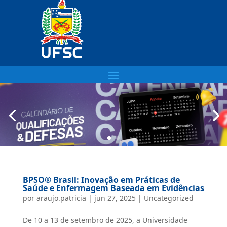
BPSO®️ Brasil: Inovação em Práticas de
Saúde e Enfermagem Baseada em Evidências
por
araujo.patricia
|
jun 27, 2025
|
Uncategorized
De 10 a 13 de setembro de 2025, a Universidade