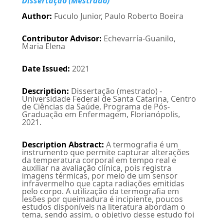
Dissertação (Mestrado)
Author
:
Fuculo Junior, Paulo Roberto Boeira
Contributor Advisor
:
Echevarría-Guanilo,
Maria Elena
Date Issued
:
2021
Description
:
Dissertação (mestrado) -
Universidade Federal de Santa Catarina, Centro
de Ciências da Saúde, Programa de Pós-
Graduação em Enfermagem, Florianópolis,
2021.
Description Abstract
:
A termografia é um
instrumento que permite capturar alterações
da temperatura corporal em tempo real e
auxiliar na avaliação clínica, pois registra
imagens térmicas, por meio de um sensor
infravermelho que capta radiações emitidas
pelo corpo. A utilização da termografia em
lesões por queimadura é incipiente, poucos
estudos disponíveis na literatura abordam o
tema, sendo assim, o objetivo desse estudo foi