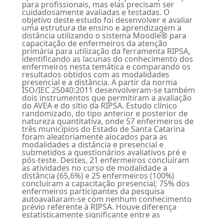
para profissionais, mas elas precisam ser
cuidadosamente avaliadas e testadas. O
objetivo deste estudo foi desenvolver e avaliar
uma estrutura de ensino e aprendizagem a
distância utilizando o sistema Moodle® para
capacitação de enfermeiros da atenção
primária para utilização da ferramenta RIPSA,
identificando as lacunas do conhecimento dos
enfermeiros nesta temática e comparando os
resultados obtidos com as modalidades
presencial e a distância. A partir da norma
ISO/IEC 25040:2011 desenvolveram-se também
dois instrumentos que permitiram a avaliação
do AVEA e do sítio da RIPSA. Estudo clínico
randomizado, do tipo anterior e posterior de
natureza quantitativa, onde 57 enfermeiros de
três municípios do Estado de Santa Catarina
foram aleatoriamente alocados para as
modalidades a distância e presencial e
submetidos a questionários avaliativos pré e
pós-teste. Destes, 21 enfermeiros concluíram
as atividades no curso de modalidade a
distância (65,6%) e 25 enfermeiros (100%)
concluíram a capacitação presencial; 75% dos
enfermeiros participantes da pesquisa
autoavaliaram-se com nenhum conhecimento
prévio referente à RIPSA. Houve diferença
estatisticamente significante entre as