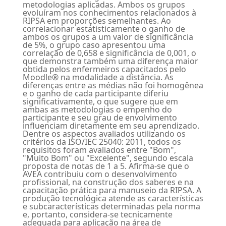
metodologias aplicadas. Ambos os grupos
evoluíram nos conhecimentos relacionados à
RIPSA em proporções semelhantes. Ao
correlacionar estatisticamente o ganho de
ambos os grupos a um valor de significância
de 5%, o grupo caso apresentou uma
correlação de 0,658 e significância de 0,001, o
que demonstra também uma diferença maior
obtida pelos enfermeiros capacitados pelo
Moodle® na modalidade a distância. As
diferenças entre as médias não foi homogênea
e o ganho de cada participante diferiu
significativamente, o que sugere que em
ambas as metodologias o empenho do
participante e seu grau de envolvimento
influenciam diretamente em seu aprendizado.
Dentre os aspectos avaliados utilizando os
critérios da ISO/IEC 25040: 2011, todos os
requisitos foram avaliados entre "Bom",
"Muito Bom" ou "Excelente", segundo escala
proposta de notas de 1 a 5. Afirma-se que o
AVEA contribuiu com o desenvolvimento
profissional, na construção dos saberes e na
capacitação prática para manuseio da RIPSA. A
produção tecnológica atende as características
e subcaracterísticas determinadas pela norma
e, portanto, considera-se tecnicamente
adequada para aplicação na área de