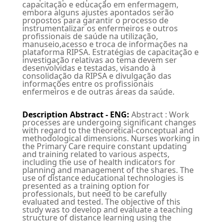
capacitação e educação em enfermagem,
embora alguns ajustes apontados serão
propostos para garantir o processo de
instrumentalizar os enfermeiros e outros
profissionais de saúde na utilização,
manuseio,acesso e troca de informações na
plataforma RIPSA. Estratégias de capacitação e
investigação relativas ao tema devem ser
desenvolvidas e testadas, visando à
consolidação da RIPSA e divulgação das
informações entre os profissionais
enfermeiros e de outras áreas da saúde.
Description Abstract - ENG
:
Abstract : Work
processes are undergoing significant changes
with regard to the theoretical-conceptual and
methodological dimensions. Nurses working in
the Primary Care require constant updating
and training related to various aspects,
including the use of health indicators for
planning and management of the shares. The
use of distance educational technologies is
presented as a training option for
professionals, but need to be carefully
evaluated and tested. The objective of this
study was to develop and evaluate a teaching
structure of distance learning using the