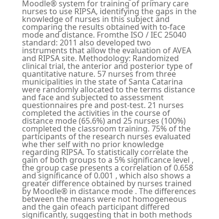
Moodle® system for training of primary care
nurses to use RIPSA, identifying the gaps in the
knowledge of nurses in this subject and
comparing the results obtained with to-face
mode and distance. Fromthe ISO / IEC 25040
standard: 2011 also developed two
instruments that allow the evaluation of AVEA
and RIPSA site. Methodology: Randomized
clinical trial, the anterior and posterior type of
quantitative nature. 57 nurses from three
municipalities in the state of Santa Catarina
were randomly allocated to the terms distance
and face and subjected to assessment
questionnaires pre and post-test. 21 nurses
completed the activities in the course of
distance mode (65.6%) and 25 nurses (100%)
completed the classroom training. 75% of the
participants of the research nurses evaluated
whe ther self with no prior knowledge
regarding RIPSA. To statistically correlate the
gain of both groups to a 5% significance level ,
the group case presents a correlation of 0.658
and significance of 0.001 , which also shows a
greater difference obtained by nurses trained
by Moodle® in distance mode . The differences
between the means were not homogeneous
and the gain ofeach participant differed
significantly, suggesting that in both methods