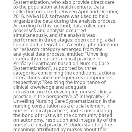
Systematization, who also provide direct care
to the population at health centers. Data
collection occurred between April and October,
2016. NVivo10® software was used to help
organize the data during the analysis process.
According to this method, data collection
processes and analysis occurred
simultaneously, and the analysis was
performed in three stages: open coding, axial
coding and integration. A central phenomenon
or research category emerged from the
analytical data process, entitled "Unveiling
integrality in nurse?s clinical practice in
Primary Healthcare based on Nursing Care
Systematization", supported by three
categories concerning the conditions, actions-
interactions and consequences components,
respectively: ?Realizing the importance of
clinical knowledge and adequate
infrastructure for developing nurses' clinical
practice in the perspective of Integrality?; ?
Unveiling Nursing Care Systematization in the
nursing consultation as a crucial element in
nurses' clinical practice?; and ?Consolidating
the bond of trust with the community based
on autonomy, resolution and integrality of the
nurse's clinical practice?. Understanding the
meanings attributed by nurses about their