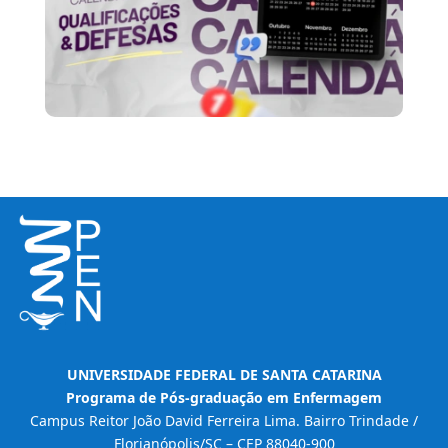
UNIVERSIDADE FEDERAL DE SANTA CATARINA
Programa de Pós-graduação em Enfermagem
Campus Reitor João David Ferreira Lima. Bairro Trindade /
Florianópolis/SC – CEP 88040-900