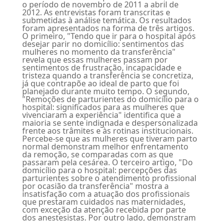
o período de novembro de 2011 a abril de
2012. As entrevistas foram transcritas e
submetidas à análise temática. Os resultados
foram apresentados na forma de três artigos.
O primeiro, "Tendo que ir para o hospital após
desejar parir no domicílio: sentimentos das
mulheres no momento da transferência"
revela que essas mulheres passam por
sentimentos de frustração, incapacidade e
tristeza quando a transferência se concretiza,
já que contrapõe ao ideal de parto que foi
planejado durante muito tempo. O segundo,
"Remoções de parturientes do domicílio para o
hospital: significados para as mulheres que
vivenciaram a experiência" identifica que a
maioria se sente indignada e despersonalizada
frente aos trâmites e às rotinas institucionais.
Percebe-se que as mulheres que tiveram parto
normal demonstram melhor enfrentamento
da remoção, se comparadas com as que
passaram pela cesárea. O terceiro artigo, "Do
domicílio para o hospital: percepções das
parturientes sobre o atendimento profissional
por ocasião da transferência" mostra a
insatisfação com a atuação dos profissionais
que prestaram cuidados nas maternidades,
com exceção da atenção recebida por parte
dos anestesistas. Por outro lado, demonstram