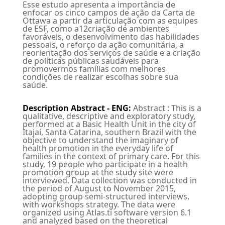
Esse estudo apresenta a importância de
enfocar os cinco campos de ação da Carta de
Ottawa a partir da articulação com as equipes
de ESF, como a12criação de ambientes
favoráveis, o desenvolvimento das habilidades
pessoais, o reforço da ação comunitária, a
reorientação dos serviços de saúde e a criação
de políticas públicas saudáveis para
promovermos famílias com melhores
condições de realizar escolhas sobre sua
saúde.
Description Abstract - ENG
:
Abstract : This is a
qualitative, descriptive and exploratory study,
performed at a Basic Health Unit in the city of
Itajaí, Santa Catarina, southern Brazil with the
objective to understand the imaginary of
health promotion in the everyday life of
families in the context of primary care. For this
study, 19 people who participate in a health
promotion group at the study site were
interviewed. Data collection was conducted in
the period of August to November 2015,
adopting group semi-structured interviews,
with workshops strategy. The data were
organized using Atlas.ti software version 6.1
and analyzed based on the theoretical