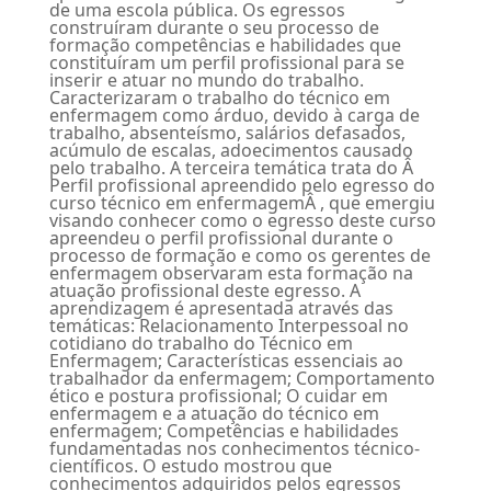
de uma escola pública. Os egressos
construíram durante o seu processo de
formação competências e habilidades que
constituíram um perfil profissional para se
inserir e atuar no mundo do trabalho.
Caracterizaram o trabalho do técnico em
enfermagem como árduo, devido à carga de
trabalho, absenteísmo, salários defasados,
acúmulo de escalas, adoecimentos causado
pelo trabalho. A terceira temática trata do Â
Perfil profissional apreendido pelo egresso do
curso técnico em enfermagemÂ , que emergiu
visando conhecer como o egresso deste curso
apreendeu o perfil profissional durante o
processo de formação e como os gerentes de
enfermagem observaram esta formação na
atuação profissional deste egresso. A
aprendizagem é apresentada através das
temáticas: Relacionamento Interpessoal no
cotidiano do trabalho do Técnico em
Enfermagem; Características essenciais ao
trabalhador da enfermagem; Comportamento
ético e postura profissional; O cuidar em
enfermagem e a atuação do técnico em
enfermagem; Competências e habilidades
fundamentadas nos conhecimentos técnico-
científicos. O estudo mostrou que
conhecimentos adquiridos pelos egressos