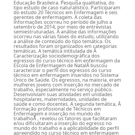
Educação Brasileira. Pesquisa qualitativa, do
tipo estudo de caso naturalístico. Participaram
do estudo 20 Técnicos em Enfermagem e seis
gerentes de enfermagem. A coleta das
informações ocorreu no período de julho a
setembro de 2014, por meio de entrevistas
semiestruturadas. A análise das informações
ocorreu nas várias fases do estudo, utilizando
a análise de conteúdo do tipo temática. Os
resultados foram organizados em categorias
temáticas. A temática intitulada de Â
Caracterização sociodemográfica dos
egressos do curso técnico em enfermagem da
Escola de Enfermagem de NatalÂ buscou
caracterizar o perfil dos egressos do curso
técnico em enfermagem inseridos no Sistema
Único de Saúde. Os egressos, na maioria, eram
mulheres jovens com inserção no mercado de
trabalho, especialmente no serviço público.
Desenvolviam suas atividades em unidades
hospitalares, maternidades, unidades de
saúde e como docentes. A segunda temática, Â
Formação profissional de Técnicos em
Enfermagem e inserção no mundo do
trabalhoÂ , revelou os fatores que facilitaram
e/ou dificultaram a inserção do egresso no
mundo do trabalho e a aplicabilidade do perfil
apreendido no curso técnico em enfermagem