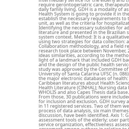
require gerontogeriatric care, therapeutic
daily family living. GDH is a modality of as
Health System is going to provide it in th
establish the necessary requirements to 
unit, as well as the criteria for hospitali
Identifying the necessary subsidies for 
literature and presented in the Brazilian s
system context. Method: It is a qualitati
using two strategies for data collection:
Collaboration methodology, and a field re
research took place between November, 2
ideas similarities, according to the meth
light of a landmark that included GDH bac
and the design of the public health serv
study was approved by the Committee of 
University of Santa Catarina UFSC (n. 086
the major electronic databases of health:
Caribbean literatures about Health Scienc
Health Literature (CINHAL); Nursing data
WHOLIS and also Capes Thesis data base. 
From those, 30 publications were included
for inclusion and exclusion. GDH survey a
in 11 registered services. Two of them we
process of data analysis, six main theme
discussion, have been identified. Axis 1:
assessment tools of the elderly; user parti
service organization, effectiveness asse
agreement among authors in relation to 