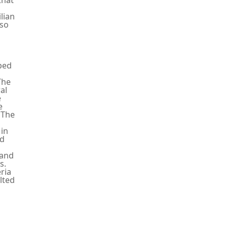
a
ilian
lso
oped
The
al
e
e
 The
 in
nd
 and
s.
eria
lted
s