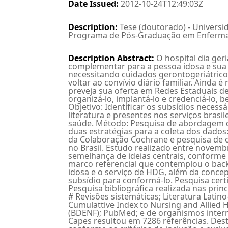
Date Issued
:
2012-10-24T12:49:03Z
Description
:
Tese (doutorado) - Universi
Programa de Pós-Graduação em Enfermag
Description Abstract
:
O hospital dia ger
complementar para a pessoa idosa e sua
necessitando cuidados gerontogeriátricos
voltar ao convívio diário familiar. Ainda
preveja sua oferta em Redes Estaduais de
organizá-lo, implantá-lo e credenciá-lo, 
Objetivo: Identificar os subsídios neces
literatura e presentes nos serviços brasi
saúde. Método: Pesquisa de abordagem qua
duas estratégias para a coleta dos dados
da Colaboração Cochrane e pesquisa de 
no Brasil. Estudo realizado entre novemb
semelhança de ideias centrais, conforme 
marco referencial que contemplou o back
idosa e o serviço de HDG, além da conc
subsídio para conformá-lo. Pesquisa certi
Pesquisa bibliográfica realizada nas prin
# Revisões sistemáticas; Literatura Latin
Cumulattive Index to Nursing and Allied
(BDENF); PubMed; e de organismos inter
Capes resultou em 7286 referências. Des