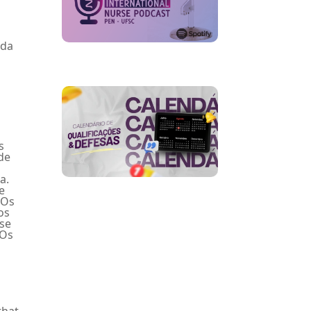
 da
s
de
a.
e
 Os
os
-se
 Os
that