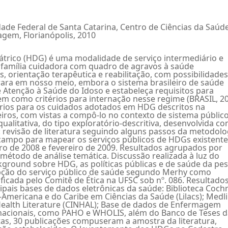
dade Federal de Santa Catarina, Centro de Ciências da Saúde
em, Florianópolis, 2010
iátrico (HDG) é uma modalidade de serviço intermediário e
 família cuidadora com quadro de agravos à saúde
, orientação terapêutica e reabilitação, com possibilidade
 é rara em nosso meio, embora o sistema brasileiro de saúde
 Atenção à Saúde do Idoso e estabeleça requisitos para
bem como critérios para internação nesse regime (BRASIL, 20
sários para os cuidados adotados em HDG descritos na
leiros, com vistas a compô-lo no contexto de sistema públic
litativa, do tipo exploratório-descritiva, desenvolvida c
: revisão de literatura seguindo alguns passos da metodolo
campo para mapear os serviços públicos de HDGs existent
ro de 2008 e fevereiro de 2009. Resultados agrupados por
método de análise temática. Discussão realizada à luz do
ground sobre HDG, as políticas públicas e de saúde da pe
epção do serviço público de saúde segundo Merhy como
ficada pelo Comitê de Ética na UFSC sob nº. 086. Resultados
cipais bases de dados eletrônicas da saúde: Biblioteca Coch
o-Americana e do Caribe em Ciências da Saúde (Lilacs); Medli
 Health Literature (CINHAL); Base de dados de Enfermagem
nacionais, como PAHO e WHOLIS, além do Banco de Teses 
tas, 30 publicações compuseram a amostra da literatura,