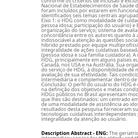
conforme os critérios de inclusão e exc
Nacional de Estabelecimentos de Saúde d
foram incluídos por estarem em funcion
identificados seis temas centrais agrupa
Eixo 1: o HDG como modalidade de cuidad
pessoa idosa; participação do usuário) e E
organização do serviço; sistema de avalia
concordância entre os autores quanto à 
indissociável a atenção às questões socia
híbrido prestado por equipe multiprofiss
integralidade de ações cuidativas basead
(pessoa idosa e sua família cuidadora). A 
HDG, principalmente em alguns países e
Canadá, nos USA e na Austrália. Sua org
do serviço de HDG, à disponibilidade de
avaliação de sua efetividade. Tais cond
intermediária e complementar dentro de
Conclusão: O perfil do usuário do HDG 
na definição dos objetivos e metas condi
HDGs públicos no Brasil apresentam model
que lhes são destinados: um centrado em 
de uma modalidade de assistência ao idoso
resultados desta pesquisa forneceram s
tecnologias cuidativas interdependentes 
integralidade da atenção ao usuário.
Description Abstract - ENG
:
The geriatri
intermediary service for the elderly and 