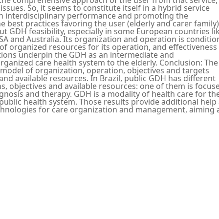
issues. So, it seems to constitute itself in a hybrid service
th interdisciplinary performance and promoting the
 best practices favoring the user (elderly and carer family)
out GDH feasibility, especially in some European countries li
A and Australia. Its organization and operation is conditi
y of organized resources for its operation, and effectiveness
tions underpin the GDH as an intermediate and
ganized care health system to the elderly. Conclusion: The
 model of organization, operation, objectives and targets
s and available resources. In Brazil, public GDH has different
s, objectives and available resources: one of them is focus
agnosis and therapy. GDH is a modality of health care for th
n public health system. Those results provide additional help
chnologies for care organization and management, aiming 