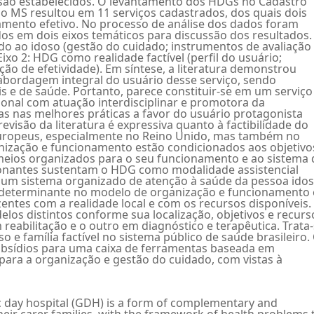
lusão estabelecidos. O levantamento dos HDGs no Cadastro
o MS resultou em 11 serviços cadastrados, dos quais dois
amento efetivo. No processo de análise dos dados foram
dos em dois eixos temáticos para discussão dos resultados.
o ao idoso (gestão do cuidado; instrumentos de avaliação
ixo 2: HDG como realidade factível (perfil do usuário;
ção de efetividade). Em síntese, a literatura demonstrou
abordagem integral do usuário desse serviço, sendo
is e de saúde. Portanto, parece constituir-se em um serviço
ional com atuação interdisciplinar e promotora da
as nas melhores práticas a favor do usuário protagonista
revisão da literatura é expressiva quanto à factibilidade do
uropeus, especialmente no Reino Unido, mas também no
anização e funcionamento estão condicionados aos objetivo
 meios organizados para o seu funcionamento e ao sistema 
icionantes sustentam o HDG como modalidade assistencial
 um sistema organizado de atenção à saúde da pessoa idos
é determinante no modelo de organização e funcionamento 
zentes com a realidade local e com os recursos disponíveis.
os distintos conforme sua localização, objetivos e recurs
reabilitação e o outro em diagnóstico e terapêutica. Trata
 e família factível no sistema público de saúde brasileiro.
ubsídios para uma caixa de ferramentas baseada em
para a organização e gestão do cuidado, com vistas à
c day hospital (GDH) is a form of complementary and
their carer families, with the framework of health problems 