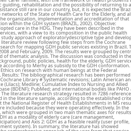
 guiding, rehabilitation and the possibility of returning to 
sistance still rare in our country, but, it is expected the Braz
e networks of the State of Health Care for the Elderly, and a
the organization, implementation and accreditation of that
zation within the GDH system (BRAZIL, 2002). Objective:
adopted care in the HDG. They have been described in the
ervices, with a view to its composition in the public health
ve study approach of exploratorydescriptive type and devel
 a literature review following few steps from the Cochrane
search for mapping GDH public services existing in Brazil. 
008 and February, 2009. The results were grouped by centr
od of thematic analysis. The discussion was conducted in th
kground, public policies, health for the elderly, GDH servic
ice according to Merhy as subsidy to the GDH conformation.
Ethics on research with human beings at the Federal
). Results: The bibliographical research has been performed
 Cochrane Library # Systematic revisions; Latin American a
e (Lilacs); Medline; Cumulative Index to Nursing and Allied
 base (BDENF); PubMed; and international bodies like PAHO
The literature research strategy resulted in 7286 reference
 in the literature sample, according to the established crit
t the National Register of Health Establishments in MS resu
re included because they were operating effectively. In the
s, which were grouped in two main thematic axes for result
 GDH as a modality of elderly care (care management,
cipation) and Axis 2: GDH as a feasible reality (user profile,
ssment system). In summary, the literature has showed
the comprehensive approach of the user from that service,