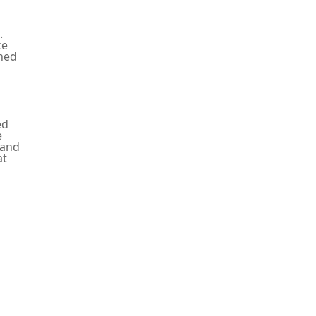
.
ke
oned
ed
e
 and
at