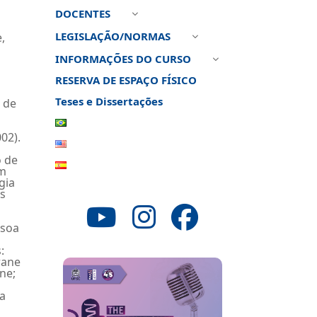
DOCENTES
3
LEGISLAÇÃO/NORMAS
,
3
INFORMAÇÕES DO CURSO
3
RESERVA DE ESPAÇO FÍSICO
Teses e Dissertações
s de
02).
o de
om
gia
es
ssoa
:
rane
ne;
da