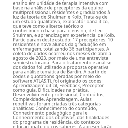
ensino em unidade de terapia intensiva com
base na análise de preceptores da equipe
multiprofissional, residentes e graduandos à
luz da teoria de Shulman e Kolb. Trata-se de
um estudo qualitativo, exploratórioanalítico,
que teve como alicerce teórico o
conhecimento base para o ensino, de Lee
Shulman, e aprendizagem experiencial de Kolb.
Participaram deste estudo: 17 preceptores, 10
residentes e nove alunos da graduação em
enfermagem, totalizando 36 participantes. A
coleta de dados ocorreu nos meses de abril a
agosto de 2023, por meio de uma entrevista
semiestruturada. Para o tratamento e análise
dos dados foi utilizado a proposta operativa
para análise temática de Bardin. A partir de
codes e quotations geradas por meio do
software ATLAS.Ti. foi originado os codes:
Aprendizagem difícil, Feedback, Preceptor
como guia, Dificuldades na prática,
Desenvolvimento profissional, Conteúdos,
Complexidade, Aprendizagem, Aulas
repetitivas foram criadas três categorias
analíticas: Conhecimento do conteúdo,
Conhecimento pedagógico geral e
Conhecimento dos objetivos, das finalidades
do programa de residência, do contexto
educacional e outros saberes. A apresentação