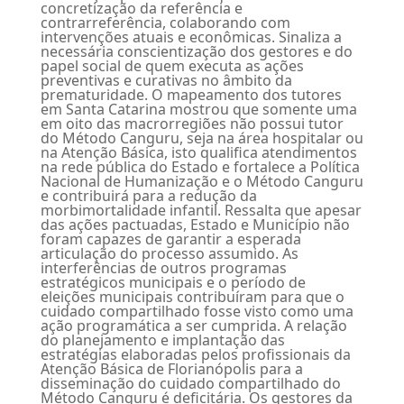
concretização da referência e
contrarreferência, colaborando com
intervenções atuais e econômicas. Sinaliza a
necessária conscientização dos gestores e do
papel social de quem executa as ações
preventivas e curativas no âmbito da
prematuridade. O mapeamento dos tutores
em Santa Catarina mostrou que somente uma
em oito das macrorregiões não possui tutor
do Método Canguru, seja na área hospitalar ou
na Atenção Básica, isto qualifica atendimentos
na rede pública do Estado e fortalece a Política
Nacional de Humanização e o Método Canguru
e contribuirá para a redução da
morbimortalidade infantil. Ressalta que apesar
das ações pactuadas, Estado e Município não
foram capazes de garantir a esperada
articulação do processo assumido. As
interferências de outros programas
estratégicos municipais e o período de
eleições municipais contribuíram para que o
cuidado compartilhado fosse visto como uma
ação programática a ser cumprida. A relação
do planejamento e implantação das
estratégias elaboradas pelos profissionais da
Atenção Básica de Florianópolis para a
disseminação do cuidado compartilhado do
Método Canguru é deficitária. Os gestores da