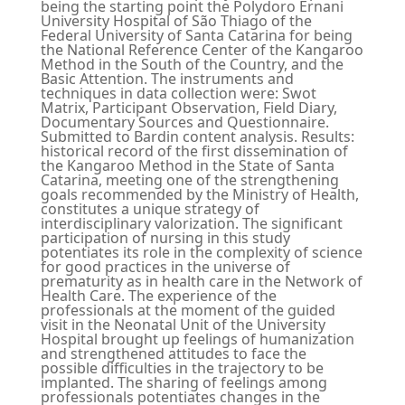
being the starting point the Polydoro Ernani
University Hospital of São Thiago of the
Federal University of Santa Catarina for being
the National Reference Center of the Kangaroo
Method in the South of the Country, and the
Basic Attention. The instruments and
techniques in data collection were: Swot
Matrix, Participant Observation, Field Diary,
Documentary Sources and Questionnaire.
Submitted to Bardin content analysis. Results:
historical record of the first dissemination of
the Kangaroo Method in the State of Santa
Catarina, meeting one of the strengthening
goals recommended by the Ministry of Health,
constitutes a unique strategy of
interdisciplinary valorization. The significant
participation of nursing in this study
potentiates its role in the complexity of science
for good practices in the universe of
prematurity as in health care in the Network of
Health Care. The experience of the
professionals at the moment of the guided
visit in the Neonatal Unit of the University
Hospital brought up feelings of humanization
and strengthened attitudes to face the
possible difficulties in the trajectory to be
implanted. The sharing of feelings among
professionals potentiates changes in the