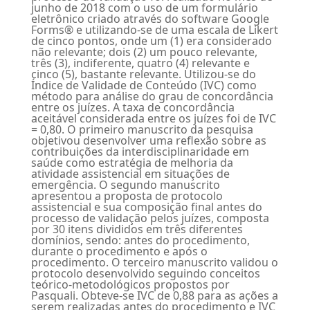
junho de 2018 com o uso de um formulário
eletrônico criado através do software Google
Forms® e utilizando-se de uma escala de Likert
de cinco pontos, onde um (1) era considerado
não relevante; dois (2) um pouco relevante,
três (3), indiferente, quatro (4) relevante e
cinco (5), bastante relevante. Utilizou-se do
Índice de Validade de Conteúdo (IVC) como
método para análise do grau de concordância
entre os juízes. A taxa de concordância
aceitável considerada entre os juízes foi de IVC
= 0,80. O primeiro manuscrito da pesquisa
objetivou desenvolver uma reflexão sobre as
contribuições da interdisciplinaridade em
saúde como estratégia de melhoria da
atividade assistencial em situações de
emergência. O segundo manuscrito
apresentou a proposta de protocolo
assistencial e sua composição final antes do
processo de validação pelos juízes, composta
por 30 itens divididos em três diferentes
domínios, sendo: antes do procedimento,
durante o procedimento e após o
procedimento. O terceiro manuscrito validou o
protocolo desenvolvido seguindo conceitos
teórico-metodológicos propostos por
Pasquali. Obteve-se IVC de 0,88 para as ações a
serem realizadas antes do procedimento e IVC