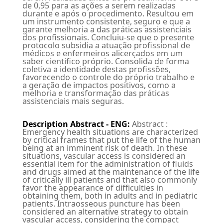
de 0,95 para as ações a serem realizadas
durante e após o procedimento. Resultou em
um instrumento consistente, seguro e que a
garante melhoria a das práticas assistenciais
dos profissionais. Concluiu-se que o presente
protocolo subsidia a atuação profissional de
médicos e enfermeiros alicerçados em um
saber cientifico próprio. Consolida de forma
coletiva a identidade destas profissões,
favorecendo o controle do próprio trabalho e
a geração de impactos positivos, como a
melhoria e transformação das práticas
assistenciais mais seguras.
Description Abstract - ENG
:
Abstract :
Emergency health situations are characterized
by critical frames that put the life of the human
being at an imminent risk of death. In these
situations, vascular access is considered an
essential item for the administration of fluids
and drugs aimed at the maintenance of the life
of critically ill patients and that also commonly
favor the appearance of difficulties in
obtaining them, both in adults and in pediatric
patients. Intraosseous puncture has been
considered an alternative strategy to obtain
vascular access, considering the compact