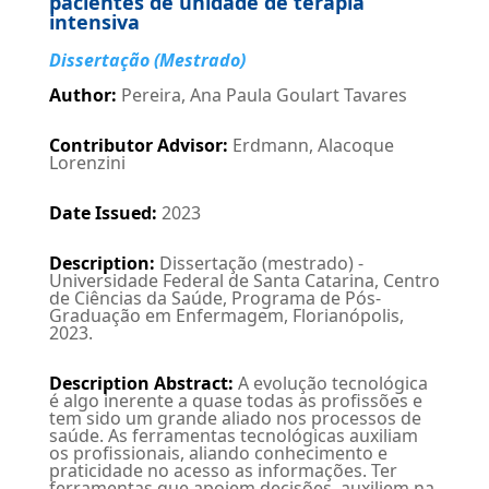
pacientes de unidade de terapia
intensiva
Dissertação (Mestrado)
Author
:
Pereira, Ana Paula Goulart Tavares
Contributor Advisor
:
Erdmann, Alacoque
Lorenzini
Date Issued
:
2023
Description
:
Dissertação (mestrado) -
Universidade Federal de Santa Catarina, Centro
de Ciências da Saúde, Programa de Pós-
Graduação em Enfermagem, Florianópolis,
2023.
Description Abstract
:
A evolução tecnológica
é algo inerente a quase todas as profissões e
tem sido um grande aliado nos processos de
saúde. As ferramentas tecnológicas auxiliam
os profissionais, aliando conhecimento e
praticidade no acesso as informações. Ter
ferramentas que apoiem decisões, auxiliem na