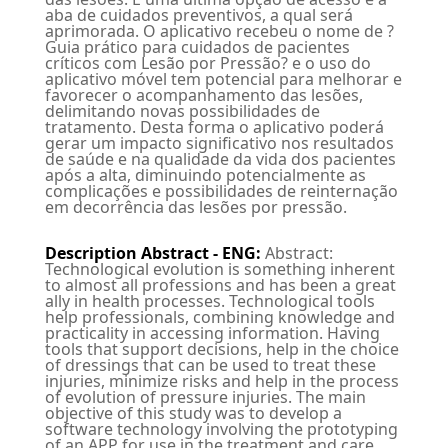
aba de cuidados preventivos, a qual será
aprimorada. O aplicativo recebeu o nome de ?
Guia prático para cuidados de pacientes
críticos com Lesão por Pressão? e o uso do
aplicativo móvel tem potencial para melhorar e
favorecer o acompanhamento das lesões,
delimitando novas possibilidades de
tratamento. Desta forma o aplicativo poderá
gerar um impacto significativo nos resultados
de saúde e na qualidade da vida dos pacientes
após a alta, diminuindo potencialmente as
complicações e possibilidades de reinternação
em decorrência das lesões por pressão.
Description Abstract - ENG
:
Abstract:
Technological evolution is something inherent
to almost all professions and has been a great
ally in health processes. Technological tools
help professionals, combining knowledge and
practicality in accessing information. Having
tools that support decisions, help in the choice
of dressings that can be used to treat these
injuries, minimize risks and help in the process
of evolution of pressure injuries. The main
objective of this study was to develop a
software technology involving the prototyping
of an APP for use in the treatment and care