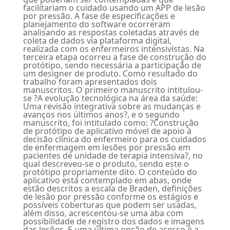
facilitariam o cuidado usando um APP de lesão
por pressão. A fase de especificações e
planejamento do software ocorreram
analisando as respostas coletadas através de
coleta de dados via plataforma digital,
realizada com os enfermeiros intensivistas. Na
terceira etapa ocorreu a fase de construção do
protótipo, sendo necessária a participação de
um designer de produto. Como resultado do
trabalho foram apresentados dois
manuscritos. O primeiro manuscrito intitulou-
se ?A evolução tecnológica na área da saúde:
Uma revisão integrativa sobre as mudanças e
avanços nos últimos anos?, e o segundo
manuscrito, foi intitulado como: ?Construção
de protótipo de aplicativo móvel de apoio à
decisão clínica do enfermeiro para os cuidados
de enfermagem em lesões por pressão em
pacientes de unidade de terapia intensiva?, no
qual descreveu-se o produto, sendo este o
protótipo propriamente dito. O conteúdo do
aplicativo está contemplado em abas, onde
estão descritos a escala de Braden, definições
de lesão por pressão conforme os estágios e
possíveis coberturas que podem ser usadas,
além disso, acrescentou-se uma aba com
possibilidade de registro dos dados e imagens
das lesões. E uma última opção de acesso é a