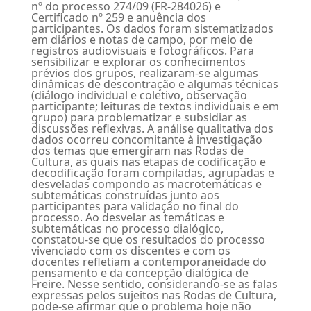
nº do processo 274/09 (FR-284026) e
Certificado nº 259 e anuência dos
participantes. Os dados foram sistematizados
em diários e notas de campo, por meio de
registros audiovisuais e fotográficos. Para
sensibilizar e explorar os conhecimentos
prévios dos grupos, realizaram-se algumas
dinâmicas de descontração e algumas técnicas
(diálogo individual e coletivo, observação
participante; leituras de textos individuais e em
grupo) para problematizar e subsidiar as
discussões reflexivas. A análise qualitativa dos
dados ocorreu concomitante à investigação
dos temas que emergiram nas Rodas de
Cultura, as quais nas etapas de codificação e
decodificação foram compiladas, agrupadas e
desveladas compondo as macrotemáticas e
subtemáticas construídas junto aos
participantes para validação no final do
processo. Ao desvelar as temáticas e
subtemáticas no processo dialógico,
constatou-se que os resultados do processo
vivenciado com os discentes e com os
docentes refletiam a contemporaneidade do
pensamento e da concepção dialógica de
Freire. Nesse sentido, considerando-se as falas
expressas pelos sujeitos nas Rodas de Cultura,
pode-se afirmar que o problema hoje não