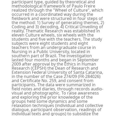
participant type, guided by theoretical and
methodological framework of Paulo Freire
realized through the "Wheel of Culture", which
occurred in a coordinated way during the
fieldwork and were structured in four steps of
the method: 1) Survey of generating themes, 2)
Coding and 3) decoding, 4) Critical Unveiling of
reality. Thematic Research was established in
eleven Culture wheels, six wheels with the
students and five with the teachers. The study
subjects were eight students and eight
teachers from an undergraduate course in
Nursing in a Public University, located in
southern part of Brazil. The investigation
lasted four months and began in September
2009 after approval by the Ethics in Human
Research (CEPSH) the Dean of Research and
Extension Federal University of Santa Catarina,
in the number of the Case 274/09 (FR-284026)
and Certificate No. 259, and consent from
participants. The data were summarized in
field notes and diaries, through records audio-
visual and photographic. To raise awareness
and exploring the prior knowledge of the
groups held some dynamics and some
relaxation techniques (individual and collective
dialogue, participant observation, readings of
individual texts and groups) to subsidize the