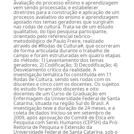
avaliação do processo ensino e aprendizagem
vem sendo processada; e estabelecer
diretrizes para a construção e aplicação de um
processo avaliativo do ensino e aprendizagem
apoiado nos temas geradores que surgiram
nas rodas de cultura. Trata-se de um estudo
qualitativo, do tipo pesquisa participante,
orientado pelo referencial teórico-
metodológico de Paulo Freire, realizado
através de #Rodas de Cultura#, que ocorreram
de forma articulada durante o trabalho de
campo e foram estruturadas em quatro etapas
do método: 1) Levantamento dos temas
geradores; 2) Codificação; 3) Decodificação; 4)
Desvelamento crítico da realidade. A
investigação temática foi constituída em 11
Rodas de Cultura, sendo seis rodas com os
discentes e cinco com os docentes. Os sujeitos
do estudo foram oito discentes e oito
docentes de um Curso de Graduação em
Enfermagem da Universidade Federal de Santa
Catarina, situada na região Sul do Brasil. A
investigação teve a duração de 24 meses, e a
coleta de dados iniciou-se em setembro de
2009, após aprovação do Comitê de Ética em
Pesquisa com Seres Humanos (CEPSH) da Pró-
Reitoria de Pesquisa e Extensão da
Universidade Federal de Santa Catarina, sob o