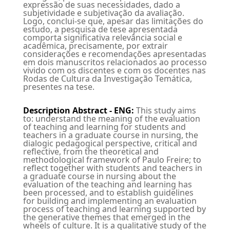
expressão de suas necessidades, dado a
subjetividade e subjetivação da avaliação.
Logo, conclui-se que, apesar das limitações do
estudo, a pesquisa de tese apresentada
comporta significativa relevância social e
acadêmica, precisamente, por extrair
considerações e recomendações apresentadas
em dois manuscritos relacionados ao processo
vivido com os discentes e com os docentes nas
Rodas de Cultura da Investigação Temática,
presentes na tese.
Description Abstract - ENG
:
This study aims
to: understand the meaning of the evaluation
of teaching and learning for students and
teachers in a graduate course in nursing, the
dialogic pedagogical perspective, critical and
reflective, from the theoretical and
methodological framework of Paulo Freire; to
reflect together with students and teachers in
a graduate course in nursing about the
evaluation of the teaching and learning has
been processed, and to establish guidelines
for building and implementing an evaluation
process of teaching and learning supported by
the generative themes that emerged in the
wheels of culture. It is a qualitative study of the