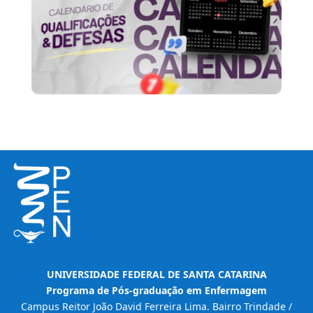
UNIVERSIDADE FEDERAL DE SANTA CATARINA
Programa de Pós-graduação em Enfermagem
Campus Reitor João David Ferreira Lima. Bairro Trindade /