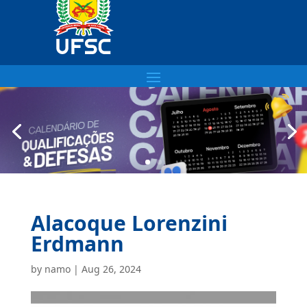
Alacoque Lorenzini
Erdmann
by
namo
|
Aug 26, 2024