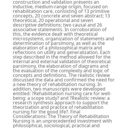
construction and validation presents an
inductive, medium-range origin, focused on
rehabilitation care, consisting of 13 primitive
concepts, 20 concrete and seven abstract; 13
theoretical, 20 operational and seven
descriptive definitions; two causal and 26
associative statements. In corroboration of
this, the evidence dealt with theoretical
microsystems, organization of statements and
determination of parsimony, as well as the
elaboration of a philosophical matrix and
reflections on utility and generalization. Each
step described in the method allowed for the
internal and external validation of theoretical
parsimony, the elaboration of diagrams and
the evaluation of the complexity and logic of
concepts and definitions. The realistic review
discussed the data and confirmed the need for
a new theory of rehabilitation nursing. In
addition, two manuscripts were developed
entitled: ?Rehabilitation nursing care for well-
being: a scope study? and ?Realistic review: a
research synthesis approach to support the
theorization and practice of rehabilitation
nursing for the good life?. Final
Considerations: The Theory of Rehabilitation
Nursing is an unprecedented investment with
philosophical, sociological, practical and