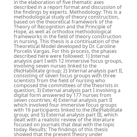
in the elaboration of five thematic axes
described in a report format and discussion of
the findings by experts. Methodology: This is a
methodological study of theory construction,
based on the theoretical framework of the
Theory of Recognition and the Principle of
Hope, as well as orthodox methodological
frameworks in the field of theory construction
in nursing. This thesis is a continuation of the
Theoretical Model developed by Dr. Caroline
Porcelis Vargas. For this process, the phases
described here were followed: 1) Internal
analysis part I with 12 immersive focus groups,
involving seven nurses linked to the
(Re)Habilitate group; 2) Internal analysis part II,
consisting of seven focus groups with three
scientists from the field of nursing who
composed the committees of the theorists in
question; 3) External analysis part I involving a
digital form answered by 177 nurses from
seven countries; 4) External analysis part II
which involved four immersive focus groups
with 16 participants linked to the (Re)Habilitate
group; and 5) External analysis part III, which
dealt with a realistic review of the literature
focused on journals that deal with the topic
today. Results: The findings of this thesis
showed that the present theory under