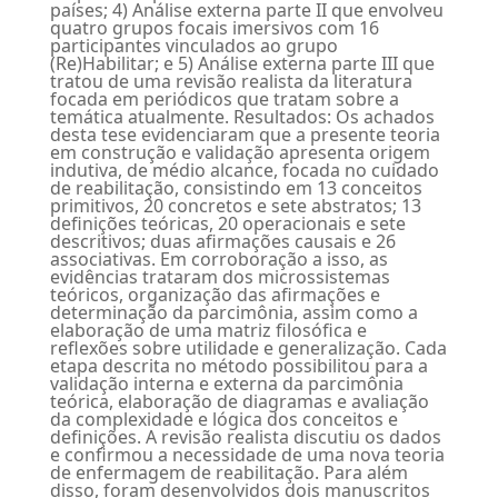
países; 4) Análise externa parte II que envolveu
quatro grupos focais imersivos com 16
participantes vinculados ao grupo
(Re)Habilitar; e 5) Análise externa parte III que
tratou de uma revisão realista da literatura
focada em periódicos que tratam sobre a
temática atualmente. Resultados: Os achados
desta tese evidenciaram que a presente teoria
em construção e validação apresenta origem
indutiva, de médio alcance, focada no cuidado
de reabilitação, consistindo em 13 conceitos
primitivos, 20 concretos e sete abstratos; 13
definições teóricas, 20 operacionais e sete
descritivos; duas afirmações causais e 26
associativas. Em corroboração a isso, as
evidências trataram dos microssistemas
teóricos, organização das afirmações e
determinação da parcimônia, assim como a
elaboração de uma matriz filosófica e
reflexões sobre utilidade e generalização. Cada
etapa descrita no método possibilitou para a
validação interna e externa da parcimônia
teórica, elaboração de diagramas e avaliação
da complexidade e lógica dos conceitos e
definições. A revisão realista discutiu os dados
e confirmou a necessidade de uma nova teoria
de enfermagem de reabilitação. Para além
disso, foram desenvolvidos dois manuscritos