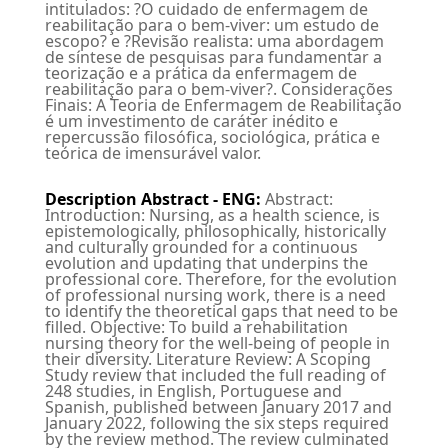
intitulados: ?O cuidado de enfermagem de
reabilitação para o bem-viver: um estudo de
escopo? e ?Revisão realista: uma abordagem
de síntese de pesquisas para fundamentar a
teorização e a prática da enfermagem de
reabilitação para o bem-viver?. Considerações
Finais: A Teoria de Enfermagem de Reabilitação
é um investimento de caráter inédito e
repercussão filosófica, sociológica, prática e
teórica de imensurável valor.
Description Abstract - ENG
:
Abstract:
Introduction: Nursing, as a health science, is
epistemologically, philosophically, historically
and culturally grounded for a continuous
evolution and updating that underpins the
professional core. Therefore, for the evolution
of professional nursing work, there is a need
to identify the theoretical gaps that need to be
filled. Objective: To build a rehabilitation
nursing theory for the well-being of people in
their diversity. Literature Review: A Scoping
Study review that included the full reading of
248 studies, in English, Portuguese and
Spanish, published between January 2017 and
January 2022, following the six steps required
by the review method. The review culminated