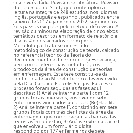
sua diversidade. Revisão de Literatura: Revisão
do tipo Scoping Study que contemplou a
leitura na íntegra de 248 estudos, nos idiomas
inglês, português e espanhol, publicados entre
janeiro de 2017 e janeiro de 2022, seguindo os
seis passos exigidos pelo método de revisão. A
revisão culminou na elaboração de cinco eixos
temáticos descritos em formato de relatório e
discussão dos achados por experts.
Metodologia: Trata-se um estudo
metodológico de construção de teoria, calcado
no referencial teórico da Teoria do
Reconhecimento e do Princípio da Esperança,
bem como referenciais metodológicos
ortodoxos da área de construção de teorias
em enfermagem. Esta tese constitui-se da
continuidade ao Modelo Teórico desenvolvido
pela Dra. Caroline Porcelis Vargas. Para esse
processo foram seguidas as fases aqui
descritas: 1) Análise interna parte I com 12
grupos focais imersivos, envolvendo sete
enfermeiros vinculados ao grupo (Re)Habilitar;
2) Análise interna parte II, consistindo em sete
grupos focais com três cientistas da área da
enfermagem que compuseram as bancas das
teoristas em questão; 3) Análise externa parte I
que envolveu um formulário digital
respondido por 177 enfermeiros de sete