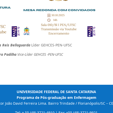
s Reis Bellaguarda
Líder GEHCES-PEN-UFSC
Padilha
Vice-Líder GEHCES -PEN-UFSC
UNIVERSIDADE FEDERAL DE SANTA CATARINA
Programa de Pós-graduação em Enfermagem
r João David Ferreira Lima. Bairro Trindade / Florianópolis/SC – 
Tel: + 55 (48) 3721-4910 | Fax: +55 (48) 3721-9921